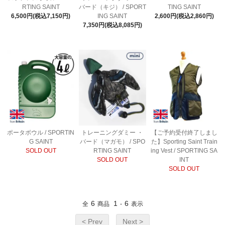
RTING SAINT
バード（キジ） / SPORT
TING SAINT
6,500円(税込7,150円)
ING SAINT
2,600円(税込2,860円)
7,350円(税込8,085円)
ポータボウル / SPORTIN
トレーニングダミー ・
【ご予約受付終了しまし
G SAINT
バード（マガモ） / SPO
た】Sporting Saint Train
SOLD OUT
RTING SAINT
ing Vest / SPORTING SA
SOLD OUT
INT
SOLD OUT
6
1
6
全
商品
-
表示
< Prev
Next >