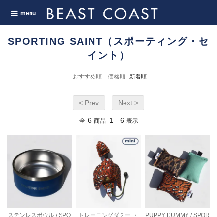
menu
SPORTING SAINT（スポーティング・セ
イント）
おすすめ順
価格順
新着順
< Prev
Next >
6
1
6
全
商品
-
表示
ステンレスボウル / SPO
トレーニングダミー ・
PUPPY DUMMY / SPOR