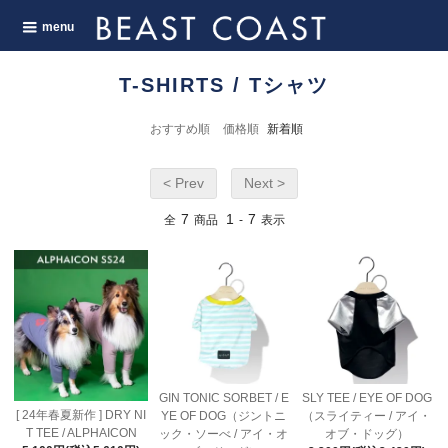
menu
T-SHIRTS / Tシャツ
おすすめ順
価格順
新着順
< Prev
Next >
7
1
7
全
商品
-
表示
GIN TONIC SORBET / E
SLY TEE / EYE OF DOG
[ 24年春夏新作 ] DRY NI
YE OF DOG（ジントニ
（スライティー / アイ・
T TEE / ALPHAICON
ック・ソーべ / アイ・オ
オブ・ドッグ）