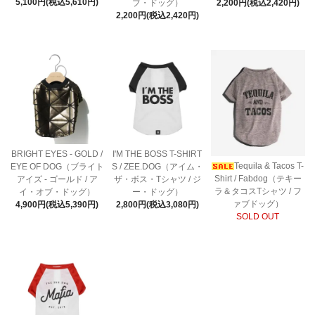
5,100円(税込5,610円)
ブ・ドッグ）
2,200円(税込2,420円)
2,200円(税込2,420円)
BRIGHT EYES - GOLD /
I'M THE BOSS T-SHIRT
Tequila & Tacos T-
EYE OF DOG（ブライト
S / ZEE.DOG（アイム・
Shirt / Fabdog（テキー
アイズ - ゴールド / ア
ザ・ボス・Tシャツ / ジ
ラ＆タコスTシャツ / フ
イ・オブ・ドッグ）
ー・ドッグ）
ァブドッグ）
4,900円(税込5,390円)
2,800円(税込3,080円)
SOLD OUT