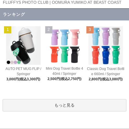
FLUFFYS PHOTO CLUB | OOMURA YUMIKO AT BEAST COAST
ランキング
1
2
3
Mini Dog Travel Bottle 4
AUTO PET MUG FLIP /
Classic Dog Travel Bottl
40ml / Springer
Springer
e 660ml / Springer
2,500円(税込2,750円)
3,000円(税込3,300円)
2,800円(税込3,080円)
もっと見る