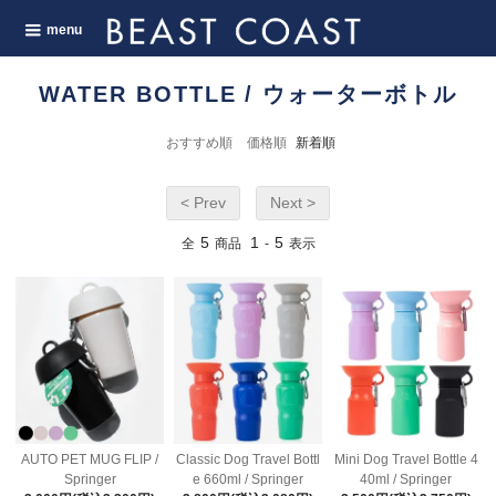
menu
WATER BOTTLE / ウォーターボトル
おすすめ順
価格順
新着順
< Prev
Next >
5
1
5
全
商品
-
表示
AUTO PET MUG FLIP /
Classic Dog Travel Bottl
Mini Dog Travel Bottle 4
Springer
e 660ml / Springer
40ml / Springer