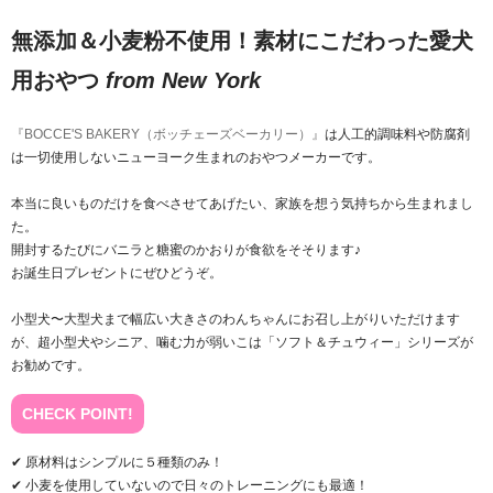
無添加＆小麦粉不使用！素材にこだわった愛犬
用おやつ
from New York
『BOCCE'S BAKERY（ボッチェーズベーカリー）』
は人工的調味料や防腐剤
は一切使用しないニューヨーク生まれのおやつメーカーです。
本当に良いものだけを食べさせてあげたい、家族を想う気持ちから生まれまし
た。
開封するたびにバニラと糖蜜のかおりが食欲をそそります♪
お誕生日プレゼントにぜひどうぞ。
小型犬〜大型犬まで幅広い大きさのわんちゃんにお召し上がりいただけます
が、超小型犬やシニア、噛む力が弱いこは「ソフト＆チュウィー」シリーズが
お勧めです。
CHECK POINT!
✔ 原材料はシンプルに５種類のみ！
✔ 小麦を使用していないので日々のトレーニングにも最適！