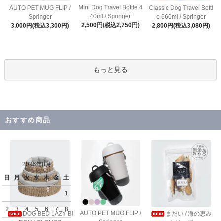
Mini Dog Travel Bottle 4
AUTO PET MUG FLIP /
Classic Dog Travel Bottl
40ml / Springer
Springer
e 660ml / Springer
2,500円(税込2,750円)
3,000円(税込3,300円)
2,800円(税込3,080円)
もっと見る
おすすめ商品
2026年8月
日
月
火
水
木
金
土
1
2
3
4
5
6
7
8
AUTO PET MUG FLIP /
DOG BED LAZY BI
まだい / 海の恵み