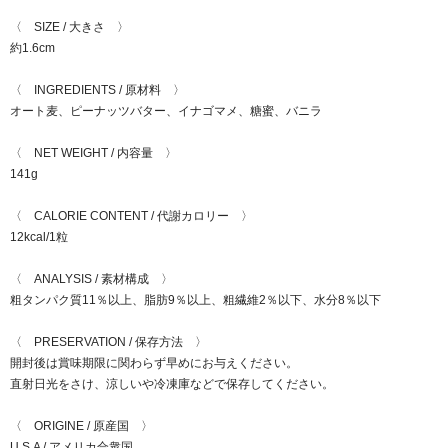
〈 SIZE / 大きさ 〉
約1.6cm
〈 INGREDIENTS / 原材料 〉
オート麦、ピーナッツバター、イナゴマメ、糖蜜、バニラ
〈 NET WEIGHT / 内容量 〉
141g
〈 CALORIE CONTENT / 代謝カロリー 〉
12kcal/1粒
〈 ANALYSIS / 素材構成 〉
粗タンパク質11％以上、脂肪9％以上、粗繊維2％以下、水分8％以下
〈 PRESERVATION / 保存方法 〉
開封後は賞味期限に関わらず早めにお与えください。
直射日光をさけ、涼しいや冷凍庫などで保存してください。
〈 ORIGINE / 原産国 〉
U.S.A / アメリカ合衆国