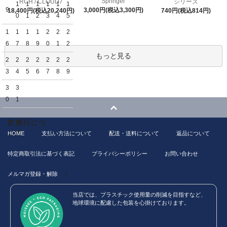
Springer
RCH / CLOUD7
シリーズ
1
1
1
1
1
1
9
3,000円(税込3,300円)
18,400円(税込20,240円)
740円(税込814円)
0
1
2
3
4
5
1
1
1
1
2
2
2
6
7
8
9
0
1
2
もっと見る
2
2
2
2
2
2
2
3
4
5
6
7
8
9
3
3
0
1
営業日につ
いて
HOME
支払い方法について
配送・送料について
返品について
特定商取引法に基づく表記
プライバシーポリシー
お問い合わせ
/
メルマガ登録・解除
当店では、プラスチック使用量の削減を目指すなど、
地球環境に配慮した包装を心掛けております。