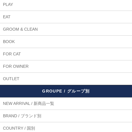
PLAY
EAT
GROOM & CLEAN
BOOK
FOR CAT
FOR OWNER
OUTLET
GROUPE / グループ別
NEW ARRIVAL / 新商品一覧
BRAND / ブランド別
COUNTRY / 国別