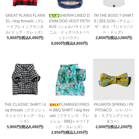
GREAT PLAINS FLANN
SHERPA LINED D
I'M THE BOSS T-SHIRT
EL / dog threads（グレ
ENIM DOG VEST/ PETH
S / ZEE.DOG（アイム・
ートプレインフランネ
AUS（シェルパラインデ
ザ・ボス・Tシャツ / ジ
ル/ ドッグ・スレッズ）
ニム・ドッグベスト / ペ
ー・ドッグ）
5,900円(税込6,490円)
ットハウス）
2,800円(税込3,080円)
8,000円(税込8,800円)
THE CLASSIC SHIRT / d
FLAMINGO FRES
PAJARITA SPRING / PE
og threads（クラッシッ
H BBQ SHIRT / dog thre
PITO&CO. （パハリー
クシャツ / ドッグ・スレ
ads（フラミンゴ・フレ
タ・スプリング / ペピト
ッズ）
ッシュ・BBQシャツ / ド
&コー）
5,900円(税込6,490円)
ッグ・スレッズ）
2,000円(税込2,200円)
2,950円(税込3,245円)