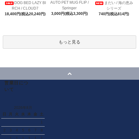
AUTO PET MUG FLIP /
DOG BED LAZY BI
まだい / 海の恵み
Springer
RCH / CLOUD7
シリーズ
3,000円(税込3,300円)
18,400円(税込20,240円)
740円(税込814円)
もっと見る
営業日につ
いて
2026年8月
日
月
火
水
木
金
土
1
2
3
4
5
6
7
8
1
1
1
1
1
1