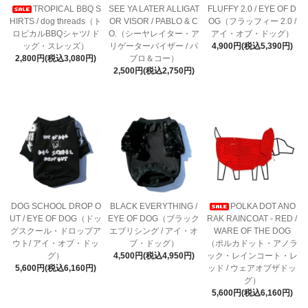
TROPICAL BBQ S
SEE YA LATER ALLIGAT
FLUFFY 2.0 / EYE OF D
HIRTS / dog threads（ト
OR VISOR / PABLO & C
OG（フラッフィー 2.0 /
ロピカルBBQシャツ/ ド
O.（シーヤレイター・ア
アイ・オブ・ドッグ）
ッグ・スレッズ）
リゲーターバイザー / パ
4,900円(税込5,390円)
2,800円(税込3,080円)
ブロ＆コー）
2,500円(税込2,750円)
DOG SCHOOL DROP O
BLACK EVERYTHING /
POLKA DOT ANO
UT / EYE OF DOG（ドッ
EYE OF DOG（ブラック
RAK RAINCOAT - RED /
グスクール・ドロップア
エブリシング / アイ・オ
WARE OF THE DOG
ウト/ アイ・オブ・ドッ
ブ・ドッグ）
（ポルカドット・アノラ
グ）
4,500円(税込4,950円)
ック・レインコート・レ
5,600円(税込6,160円)
ッド / ウェアオブザドッ
グ）
5,600円(税込6,160円)