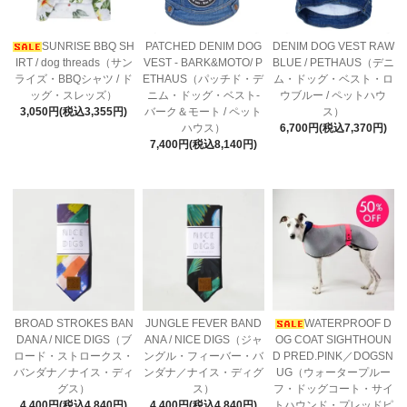
SUNRISE BBQ SH
PATCHED DENIM DOG
DENIM DOG VEST RAW
IRT / dog threads（サン
VEST - BARK&MOTO/ P
BLUE / PETHAUS（デニ
ライズ・BBQシャツ / ド
ETHAUS（パッチド・デ
ム・ドッグ・ベスト・ロ
ッグ・スレッズ）
ニム・ドッグ・ベスト-
ウブルー / ペットハウ
3,050円(税込3,355円)
バーク＆モート / ペット
ス）
ハウス）
6,700円(税込7,370円)
7,400円(税込8,140円)
BROAD STROKES BAN
JUNGLE FEVER BAND
WATERPROOF D
DANA / NICE DIGS（ブ
ANA / NICE DIGS（ジャ
OG COAT SIGHTHOUN
ロード・ストロークス・
ングル・フィーバー・バ
D PRED.PINK／DOGSN
バンダナ／ナイス・ディ
ンダナ／ナイス・ディグ
UG（ウォータープルー
グス）
ス）
フ・ドッグコート・サイ
4,400円(税込4,840円)
4,400円(税込4,840円)
トハウンド・プレッドピ