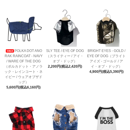
POLKA DOT ANO
SLY TEE / EYE OF DOG
BRIGHT EYES - GOLD /
RAK RAINCOAT - NAVY
（スライティー / アイ・
EYE OF DOG（ブライト
/ WARE OF THE DOG
オブ・ドッグ）
アイズ - ゴールド / ア
（ポルカドット・アノラ
2,200円(税込2,420円)
イ・オブ・ドッグ）
ック・レインコート・ネ
4,900円(税込5,390円)
イビー / ウェアオブザド
ッグ）
5,600円(税込6,160円)