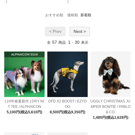
おすすめ順
価格順
新着順
< Prev
Next >
57
1
30
全
商品
-
表示
[ 24年春夏新作 ] DRY NI
DFD X2 BOOST / EZYD
UGGLY CHRISTMAS JU
T TEE / ALPHAICON
OG
MPER BOWTIE / PABLO
5,100円(税込5,610円)
8,500円(税込9,350円)
& CO.
1,480円(税込1,628円)