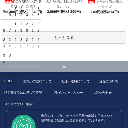
AUTO PET MUG FLIP /
DOG BED LAZY BI
まだい / 海の恵み
Springer
RCH / CLOUD7
シリーズ
1
1
1
1
1
1
9
3,000円(税込3,300円)
18,400円(税込20,240円)
740円(税込814円)
0
1
2
3
4
5
1
1
1
1
2
2
2
6
7
8
9
0
1
2
もっと見る
2
2
2
2
2
2
2
3
4
5
6
7
8
9
3
3
0
1
営業日につ
いて
HOME
支払い方法について
配送・送料について
返品について
特定商取引法に基づく表記
プライバシーポリシー
お問い合わせ
/
メルマガ登録・解除
当店では、プラスチック使用量の削減を目指すなど、
地球環境に配慮した包装を心掛けております。