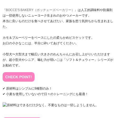
『BOCCE'S BAKERY（ボッチェーズベーカリー）』
は人工的調味料や防腐剤
は一切使用しないニューヨーク生まれのおやつメーカーです。
本当に良いものだけを食べさせてあげたい、家族を想う気持ちから生まれまし
た。
カモ＆ブルーベリーをベースにしたの柔らかめビスケットです。
お口の小さなこには、半分に砕いてあげてください。
小型犬〜大型犬まで幅広い大きさのわんちゃんにお召し上がりいただけます
が、超小型犬やシニア、噛む力が弱いこは「ソフト＆チュウィー」シリーズが
お勧めです。
CHECK POINT!
✔ 原材料はシンプルに9種類のみ！
✔ 小麦を使用していないので日々のトレーニングにも最適！