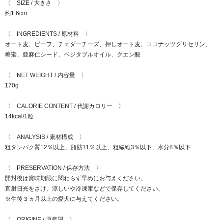
〈 SIZE / 大きさ 〉
約1.6cm
〈 INGREDIENTS / 原材料 〉
オート麦、ビーフ、チェダーチーズ、押しオート麦、ココナッツグリセリン、
糖蜜、亜麻仁シード、ベジタブルオイル、クエン酸
〈 NET WEIGHT / 内容量 〉
170g
〈 CALORIE CONTENT / 代謝カロリー 〉
14kcal/1粒
〈 ANALYSIS / 素材構成 〉
粗タンパク質12％以上、脂肪11％以上、粗繊維3％以下、水分8％以下
〈 PRESERVATION / 保存方法 〉
開封後は賞味期限に関わらず早めにお与えください。
直射日光をさけ、涼しいや冷凍庫などで保存してください。
※生後３ヵ月以上の愛犬に与えてください。
〈 ORIGINE / 原産国 〉