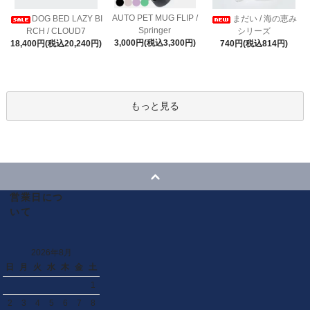
AUTO PET MUG FLIP /
DOG BED LAZY BI
まだい / 海の恵み
Springer
RCH / CLOUD7
シリーズ
3,000円(税込3,300円)
18,400円(税込20,240円)
740円(税込814円)
もっと見る
営業日につ
いて
2026年8月
日
月
火
水
木
金
土
1
2
3
4
5
6
7
8